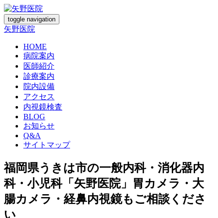
toggle navigation
矢野医院
HOME
病院案内
医師紹介
診療案内
院内設備
アクセス
内視鏡検査
BLOG
お知らせ
Q&A
サイトマップ
福岡県うきは市の一般内科・消化器内
科・小児科「矢野医院」胃カメラ・大
腸カメラ・経鼻内視鏡もご相談くださ
い