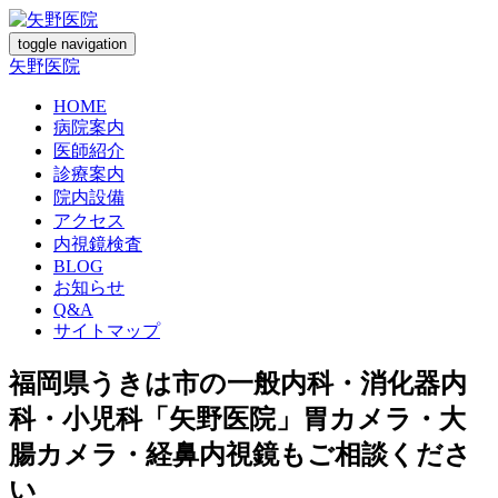
toggle navigation
矢野医院
HOME
病院案内
医師紹介
診療案内
院内設備
アクセス
内視鏡検査
BLOG
お知らせ
Q&A
サイトマップ
福岡県うきは市の一般内科・消化器内
科・小児科「矢野医院」胃カメラ・大
腸カメラ・経鼻内視鏡もご相談くださ
い