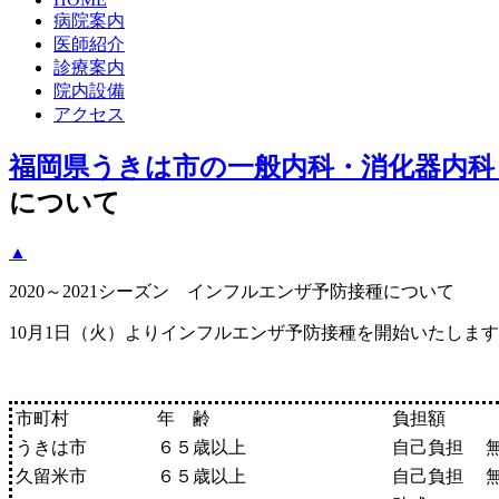
病院案内
医師紹介
診療案内
院内設備
アクセス
福岡県うきは市の一般内科・消化器内科
について
▲
2020～2021シーズン インフルエンザ予防接種について
10月1日（火）よりインフルエンザ予防接種を開始いたしま
市町村
年 齢
負担額
うきは市
６５歳以上
自己負担 
久留米市
６５歳以上
自己負担 