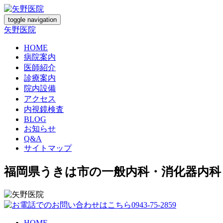
toggle navigation
矢野医院
HOME
病院案内
医師紹介
診療案内
院内設備
アクセス
内視鏡検査
BLOG
お知らせ
Q&A
サイトマップ
福岡県うきは市の一般内科・消化器内科
HOME