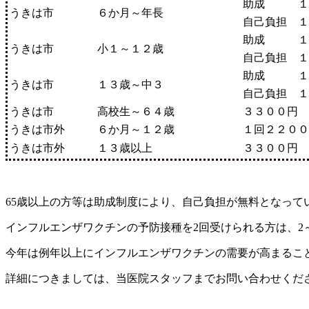
助成 １回
うきは市
６か月～年長
自己負担 １
助成 １回
うきは市
小１～１２歳
自己負担 １
助成 １回
うきは市
１３歳～中３
自己負担 １
うきは市
高校生～６４歳
３３００円
うきは市外
６か月～１２歳
１回２２００
うきは市外
１３歳以上
３３００円
65歳以上の方等は助成制度により、自己負担が無料となって
インフルエンザワクチンの予防接種を2回受けられる方は、2
今年は例年以上にインフルエンザワクチンの需要が高まるこ
詳細につきましては、当医院スタッフまでお問い合わせくだ