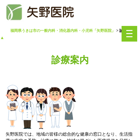
福岡県うきは市の一般内科・消化器内科・小児科「矢野医院」
>
診療案内
toggl
navig
▲
診療案内
矢野医院では、地域の皆様の総合的な健康の窓口となり、生活指