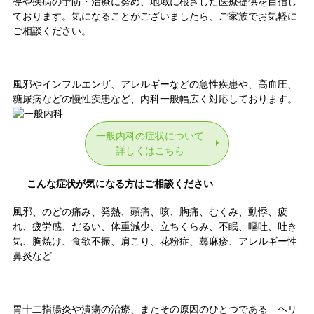
導や疾病の予防・治療に努め、地域に根ざした医療提供を目指し
ております。気になることがございましたら、ご家族でお気軽に
ご相談ください。
一般内科
風邪やインフルエンザ、アレルギーなどの急性疾患や、高血圧、
糖尿病などの慢性疾患など、内科一般幅広く対応しております。
一般内科の症状について
詳しくはこちら
こんな症状が気になる方はご相談ください
風邪、のどの痛み、発熱、頭痛、咳、胸痛、むくみ、動悸、疲
れ、疲労感、だるい、体重減少、立ちくらみ、不眠、嘔吐、吐き
気、胸焼け、食欲不振、肩こり、花粉症、蕁麻疹、アレルギー性
鼻炎など
消化器内科
胃十二指腸炎や潰瘍の治療、またその原因のひとつである ヘリ