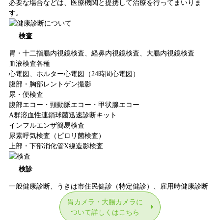
必要な場合などは、医療機関と提携して治療を行ってまいりま
す。
検査
胃・十二指腸内視鏡検査、経鼻内視鏡検査、大腸内視鏡検査
血液検査各種
心電図、ホルター心電図（24時間心電図）
腹部・胸部レントゲン撮影
尿・便検査
腹部エコー・頸動脈エコー・甲状腺エコー
A群溶血性連鎖球菌迅速診断キット
インフルエンザ簡易検査
尿素呼気検査（ピロリ菌検査）
上部・下部消化管X線造影検査
検診
一般健康診断、うきは市住民健診（特定健診）、雇用時健康診断
胃カメラ・大腸カメラに
ついて詳しくはこちら