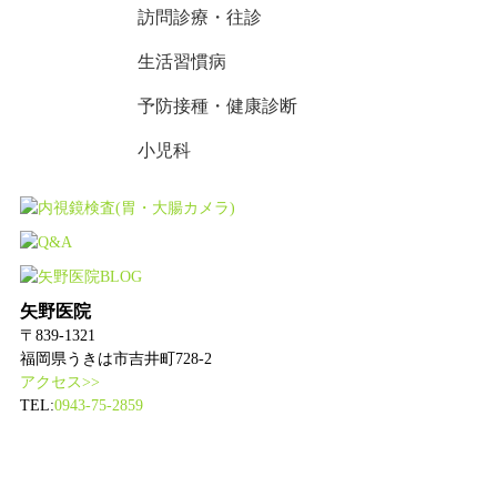
訪問診療・往診
生活習慣病
予防接種・健康診断
小児科
矢野医院
〒839-1321
福岡県うきは市吉井町728-2
アクセス>>
TEL:
0943-75-2859
｜
HOME
｜
病院案内
｜
医師紹介
｜
診療案内
｜
院内設備
｜
｜
アクセス
｜
内視鏡検査
｜
BLOG
｜
お知らせ
｜