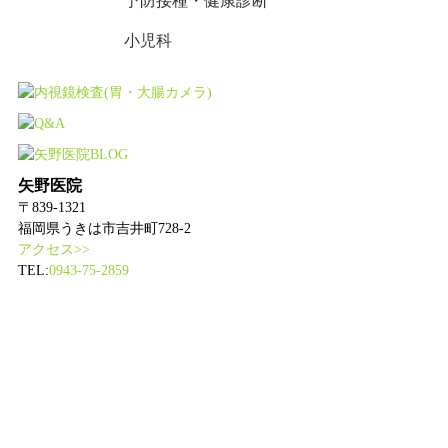
予防接種・健康診断
小児科
矢野医院
〒839-1321
福岡県うきは市吉井町728-2
アクセス>>
TEL:
0943-75-2859
｜
HOME
｜
病院案内
｜
医師紹介
｜
診療案内
｜
院内設備
｜
｜
アクセス
｜
内視鏡検査
｜
BLOG
｜
お知らせ
｜
｜
Q&A
｜
求人情報
｜
サイトマップ
｜
Copyright (C)
矢野医院
. All Rights Reserved.