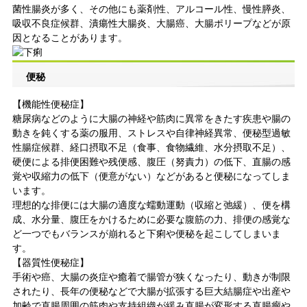
菌性腸炎が多く、その他にも薬剤性、アルコール性、慢性膵炎、
吸収不良症候群、潰瘍性大腸炎、大腸癌、大腸ポリープなどが原
因となることがあります。
便秘
【機能性便秘症】
糖尿病などのように大腸の神経や筋肉に異常をきたす疾患や腸の
動きを鈍くする薬の服用、ストレスや自律神経異常、便秘型過敏
性腸症候群、経口摂取不足（食事、食物繊維、水分摂取不足）、
硬便による排便困難や残便感、腹圧（努責力）の低下、直腸の感
覚や収縮力の低下（便意がない）などがあると便秘になってしま
います。
理想的な排便には大腸の適度な蠕動運動（収縮と弛緩）、便を構
成、水分量、腹圧をかけるために必要な腹筋の力、排便の感覚な
ど一つでもバランスが崩れると下痢や便秘を起こしてしまいま
す。
【器質性便秘症】
手術や癌、大腸の炎症や癒着で腸管が狭くなったり、動きが制限
されたり、長年の便秘などで大腸が拡張する巨大結腸症や出産や
加齢で直腸周囲の筋肉や支持組織が緩み直腸が変形する直腸瘤や