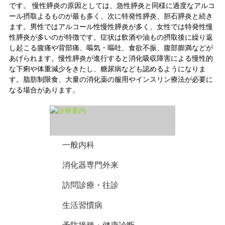
です。 慢性膵炎の原因としては、急性膵炎と同様に過度なアルコ
ール摂取よるものが最も多く、次に特発性膵炎、胆石膵炎と続き
ます。男性ではアルコール性慢性膵炎が多く、女性では特発性慢
性膵炎が多いのが特徴です。症状は飲酒や油もの摂取後に繰り返
し起こる腹痛や背部痛、嘔気・嘔吐、食欲不振、腹部膨満などが
あげられます。慢性膵炎が進行すると消化吸収障害による慢性的
な下痢や体重減少をきたし、糖尿病なども認めるようになりま
す。脂肪制限食、大量の消化薬の服用やインスリン療法が必要に
なる場合があります。
一般内科
消化器専門外来
訪問診療・往診
生活習慣病