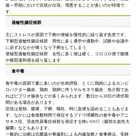
後～早朝にかけて症状が出現、増悪することが多いのが特徴で
す。
過敏性腸症候群
主にストレスが原因で下痢や便秘を慢性的に繰り返す疾患です。
下痢型過敏性腸症候群 男性に多く通学や通勤中、試験や会議中
に必ずおなかが痛くなり下痢をしてしまう
便秘型過敏性腸症候群 女性に多く便は硬く、コロコロ便で腹痛
や腹部違和感を繰り返します
食中毒
食中毒の原因で夏に多いのが生肉摂取、とくに鶏肉によるカンピ
ロバクター腸炎、鶏肉、鶏卵に伴うサルモネラ腸炎、魚介類であ
ればビブリオ腸炎などが多くみられます。数日から10日の潜伏期
間がある場合があります。
症状は発熱、腹痛、下痢、嘔吐、時に血便を認めることもありま
す。なかには食後数時間で発症するブドウ球菌性の食中毒やアニ
サキス症、溶血性尿毒症候群を発症する怖いO157（腸管出血性大
腸菌）などもあります。
一般的に治療は抗菌薬や整腸剤による内服加療と食事療法、安静