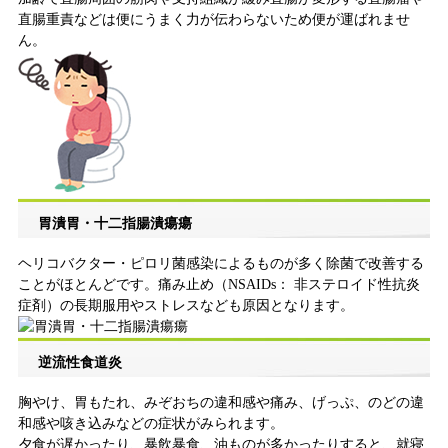
直腸重責などは便にうまく力が伝わらないため便が運ばれませ
ん。
胃潰胃・十二指腸潰瘍瘍
ヘリコバクター・ピロリ菌感染によるものが多く除菌で改善する
ことがほとんどです。痛み止め（NSAIDs： 非ステロイド性抗炎
症剤）の長期服用やストレスなども原因となります。
逆流性食道炎
胸やけ、胃もたれ、みぞおちの違和感や痛み、げっぷ、のどの違
和感や咳き込みなどの症状がみられます。
夕食が遅かったり、暴飲暴食、油ものが多かったりすると、就寝