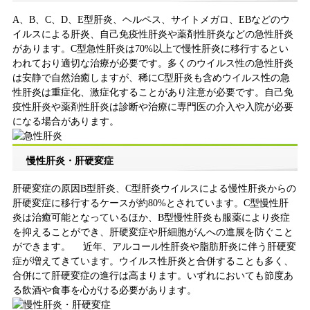
A、B、C、D、E型肝炎、ヘルペス、サイトメガロ、EBなどのウ
イルスによる肝炎、自己免疫性肝炎や薬剤性肝炎などの急性肝炎
があります。C型急性肝炎は70%以上で慢性肝炎に移行するとい
われており適切な治療が必要です。多くのウイルス性の急性肝炎
は安静で自然治癒しますが、稀にC型肝炎も含めウイルス性の急
性肝炎は重症化、激症化することがあり注意が必要です。自己免
疫性肝炎や薬剤性肝炎は診断や治療に専門医の介入や入院が必要
になる場合があります。
慢性肝炎・肝硬変症
肝硬変症の原因B型肝炎、C型肝炎ウイルスによる慢性肝炎からの
肝硬変症に移行するケースが約80%とされています。C型慢性肝
炎は治癒可能となっているほか、B型慢性肝炎も服薬により炎症
を抑えることができ、肝硬変症や肝細胞がんへの進展を防ぐこと
ができます。 近年、アルコール性肝炎や脂肪肝炎に伴う肝硬変
症が増えてきています。ウイルス性肝炎と合併することも多く、
合併にて肝硬変症の進行は高まります。いずれにおいても節度あ
る飲酒や食事を心がける必要があります。