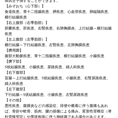
病気を予測することができます。
【みぞおち（心下部）】
食道疾患、胃十二指腸疾患、膵疾患、心血管疾患、肺縦隔疾患、
横行結腸疾患
【右上腹部（右季肋部）】
胆嚢疾患、肝疾患、右腎疾患、右肺胸膜炎、上行結腸～横行結腸
疾患
【左上腹部（左季肋部）】
横行結腸～下行結腸疾患、左腎疾患、左肺胸膜疾患
【臍周囲】
腹部大動脈疾患、胃十二指腸疾患、横行結腸疾患、小腸疾患
【臍下部】
S状結腸疾患、小腸疾患、尿路疾患、婦人科疾患
【右下腹部】
盲腸～上行結腸疾患、S状結腸疾患、小腸疾患、右腎尿路疾患、
婦人科疾患
【左下腹部】
下行結腸～S状結腸疾患、小腸疾患、左腎尿路疾患
【その他】
悪性疾患、腹膜炎などの感染症、排便や癒着に伴う腹痛もあれ
ば、骨折や軟骨、筋肉、腱の損傷による痛み。変形性背椎症（脊
柱管狭窄症）や帯状疱疹に伴う神経痛である場合があります。