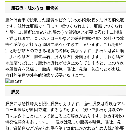
胆石症・胆のう炎･胆管炎
胆汁は食事で摂取した脂質やビタミンの消化吸収を助ける消化液
です。胆汁は肝臓で１日に１L程つくられます。肝臓でつくられ
た胆汁は1箇所に集められ胆のうで濃縮され必要に応じ十二指腸
へ運ばれます。コレステロールなどの過剰摂取や胆汁の排せつ障
害や感染など様々な原因で結石ができてしまいます。これを胆石
症と呼び結石のできる場所で名称が異なります。胆石症は多い順
に胆のう結石、胆管結石、肝内結石に分類されます。これら結石
や腫瘍などにより胆汁の流れがせき止めらてしまうと、胆のう炎
や胆管炎を発症し、腹痛、嘔気・嘔吐、発熱、黄疸などが出現、
内科的治療や外科的治療が必要となります。
膵炎
膵炎には急性膵炎と慢性膵炎があります。 急性膵炎は過度なアル
コール摂取が原因で発症するものが多く、次いで胆石が膵液の出
口をふさぐことによって起こる胆石膵炎があります。原因不明の
特発性膵炎もあります。 症状は激しい腹痛や嘔気、嘔吐、発
熱、背部痛などがみられ重症例では命にかかわるため入院が必要