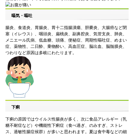
嘔気・嘔吐
腸炎、食道炎、胃腸炎、胃十二指腸潰瘍、胆嚢炎、大腸癌など閉
塞（イレウス）、咽頭炎、扁桃炎、副鼻腔炎、気管支炎、肺炎、
メニエール氏病、低血糖、頭痛、便秘症、周期性嘔吐症、めまい
症、薬物性、二日酔、乗物酔い、高血圧症、脳出血、脳髄膜炎、
つわりなど原因は多岐にわたります。
下痢
下痢の原因ではウイルス性腸炎が多く、次に食品アレルギー（乳
糖不耐症など）や機能性下痢症（食べ過ぎ、のみすぎ、ストレ
ス、過敏性腸症候群）が多いと思われます。夏は食中毒などの細