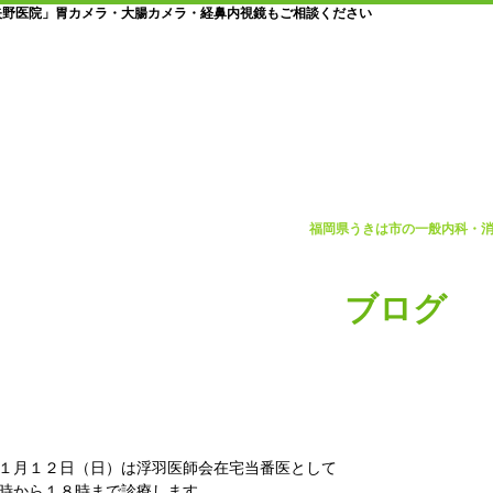
矢野医院」胃カメラ・大腸カメラ・経鼻内視鏡もご相談ください
福岡県うきは市の一般内科・
ブログ
１１月１２日（日）在宅当番医
１月１２日（日）は浮羽医師会在宅当番医として
時から１８時まで診療します。